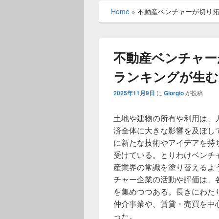
メ
Home
»
不動産ベンチャーが切り
ニ
ュ
ー
不動産ベンチャー
ランキングが生む
2025年11月9日
に
Giorgio
が投稿
土地や建物の所有や利用は、
済全体に大きな影響を及ぼし
に新たな技術やアイデアを持
受けている。とりわけベンチ
産業界の常識を塗り替えるよ
チャー企業の活動や評価は、
を集めつつある。長きにわた
仲介事業や、賃貸・売買を中
った。