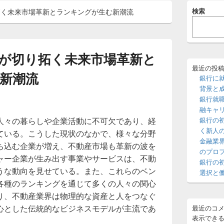
メ
検索
拓く未来市場革新とランキングが生む新潮流
イ
ン
サ
イ
ド
が切り拓く未来市場革新と
バ
ー
最近の投
新潮流
ウ
銀行に
ィ
背景と
ジ
銀行就
ェ
融キャ
ッ
人々の暮らしや企業活動に不可欠であり、経
銀行の
ト
エ
く新人
ている。
こうした現状のなかで、様々な分野
リ
金融業
ち込む企業が増え、不動産市場も革新の波を
ア
のプロ
ャー企業が生み出す事業やサービスは、不動
銀行の
うな動向を見せている。また、これらのベン
選択と
各種のランキングを通じて多くの人々の関心
り、不動産業界は物理的な資産と人をつなぐ
心とした伝統的なビジネスモデルが主流であ
最近のコ
表示でき