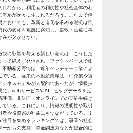
入れながら、利用者の利便性や社会全体の利
モデルが次々に生まれるだろう。これまで停
場においても、革新と進化を求める潮流は強
時代の変化を敏感に察知し、柔軟・迅速に事
存在が欠かせない。
値観に影響を与える新しい潮流は、こうした
よって絶えず発信され、ファクトベースで価
。不動産分野では、近年ベンチャー企業によ
んでいる。従来の不動産業界は、仲介業や賃
ビジネスモデルが支配的であったが、情報技
に、webサービスやAI、ビッグデータを活
格評価、非対面・オンラインでの契約手続き
している。これにより、情報の透明性や取引
用者や投資家の利益にもつながっている。ま
が注目を集めるランキングでは、事業の社会
ザーからの支持、資金調達力などが総合的に