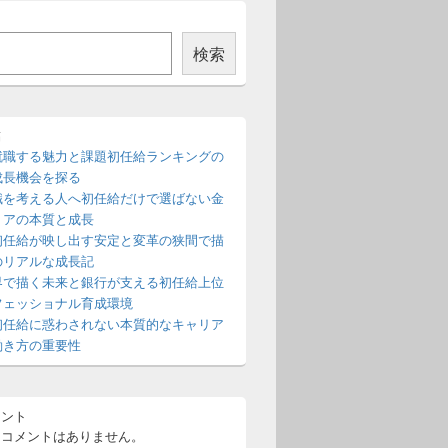
検索
稿
就職する魅力と課題初任給ランキングの
成長機会を探る
職を考える人へ初任給だけで選ばない金
リアの本質と成長
初任給が映し出す安定と変革の狭間で描
のリアルな成長記
界で描く未来と銀行が支える初任給上位
フェッショナル育成環境
初任給に惑わされない本質的なキャリア
働き方の重要性
メント
るコメントはありません。