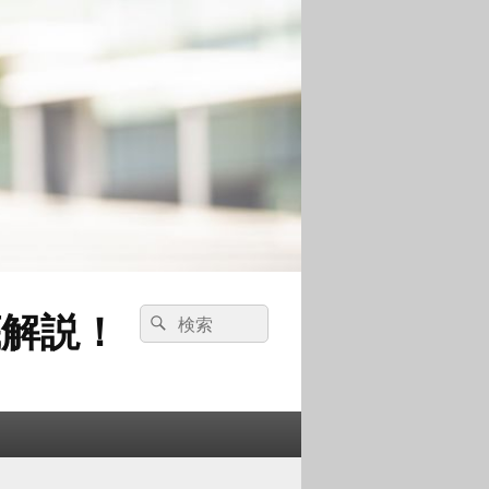
解説！
検
検
索:
索