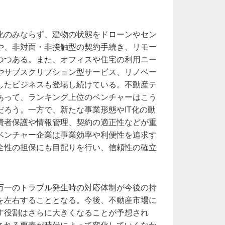
化のみならず、建物の状態をドローンやセン
や、非対面・非接触型の契約手続き、リモー
つつある。また、オフィスや住宅の利用ニー
やサブスクリプション型サービス、リノベー
したビジネスも登場し続けている。不動産テ
あって、ランキング上位のベンチャーはこう
だろう。一方で、新たな事業形態やIT化の動
費者保護や情報管理、契約の適正性などが重
ベンチャー企業は事業効率や利便性を追求す
全性の担保にも目配りを行い、信頼性の確立
万一のトラブル発生時の対応体制が今後の持
を左右することとなる。今後、不動産市場に
す役割はさらに大きくなることが予想され
される要素が時代によって変化していくなか