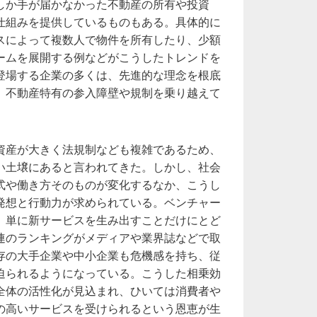
しか手が届かなかった不動産の所有や投資
仕組みを提供しているものもある。具体的に
スによって複数人で物件を所有したり、少額
ームを展開する例などがこうしたトレンドを
登場する企業の多くは、先進的な理念を根底
、不動産特有の参入障壁や規制を乗り越えて
資産が大きく法規制なども複雑であるため、
い土壌にあると言われてきた。しかし、社会
式や働き方そのものが変化するなか、こうし
発想と行動力が求められている。ベンチャー
、単に新サービスを生み出すことだけにとど
連のランキングがメディアや業界誌などで取
存の大手企業や中小企業も危機感を持ち、従
迫られるようになっている。こうした相乗効
全体の活性化が見込まれ、ひいては消費者や
の高いサービスを受けられるという恩恵が生