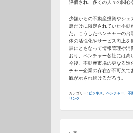
評価され、多くの人々の関心
少額からの不動産投資やシェ
層だけに限定されていた不動
だ。こうしたベンチャーの台
体の活性化やサービス向上を
展にともなって情報管理や消
おり、ベンチャー各社には高
今後、不動産市場の更なる進
チャー企業の存在が不可欠で
観が示され続けるだろう。
カテゴリー:
ビジネス
、
ベンチャー
、
不
リンク
投
稿
前
←
前