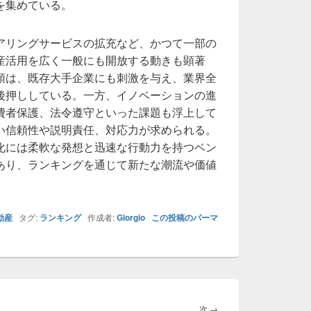
を集めている。
アリングサービスの拡充など、かつて一部の
産活用を広く一般にも開放する動きも顕著
頭は、既存大手企業にも刺激を与え、業界全
後押ししている。一方、イノベーションの進
費者保護、法令遵守といった課題も浮上して
い信頼性や説明責任、対応力が求められる。
化には柔軟な発想と迅速な行動力を持つベン
あり、ランキングを通じて新たな潮流や価値
動産
タグ:
ランキング
作成者:
Giorgio
この投稿のパーマ
次
次
→