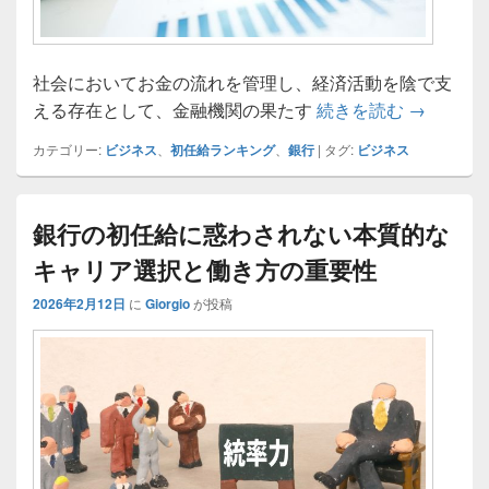
社会においてお金の流れを管理し、経済活動を陰で支
金融業界
える存在として、金融機関の果たす
続きを読む
→
カテゴリー:
ビジネス
、
初任給ランキング
、
銀行
|
タグ:
ビジネス
銀行の初任給に惑わされない本質的な
キャリア選択と働き方の重要性
2026年2月12日
に
Giorgio
が投稿