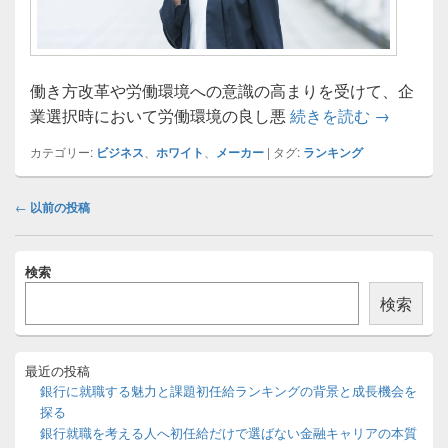
働き方改革や労働環境への意識の高まりを受けて、企
メーカー
業選択時において労働環境の良し悪
続きを読む
→
カテゴリー:
ビジネス
、
ホワイト
、
メーカー
|
タグ:
ランキング
投
←
以前の投稿
稿
ナ
メ
ビ
検索
イ
ゲ
ン
検索
ー
サ
イ
シ
ド
ョ
バ
最近の投稿
ン
ー
銀行に就職する魅力と課題初任給ランキングの背景と成長機会を
ウ
探る
ィ
銀行就職を考える人へ初任給だけで選ばない金融キャリアの本質
ジ