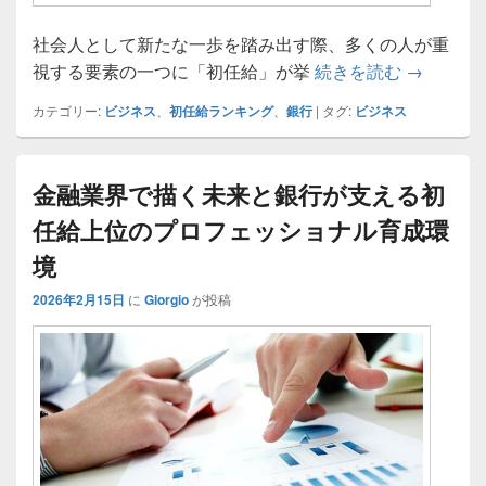
社会人として新たな一歩を踏み出す際、多くの人が重
銀行の初
視する要素の一つに「初任給」が挙
続きを読む
→
カテゴリー:
ビジネス
、
初任給ランキング
、
銀行
|
タグ:
ビジネス
金融業界で描く未来と銀行が支える初
任給上位のプロフェッショナル育成環
境
2026年2月15日
に
Giorgio
が投稿