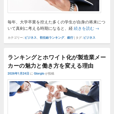
毎年、大学卒業を控えた多くの学生が自身の将来につ
銀行初任
いて真剣に考える時期になると、経
続きを読む
→
カテゴリー:
ビジネス
、
初任給ランキング
、
銀行
|
タグ:
ビジネス
ランキングとホワイト化が製造業メー
カーの魅力と働き方を変える理由
2026年1月24日
に
Giorgio
が投稿