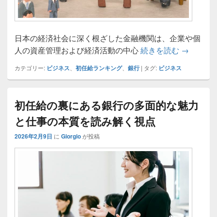
日本の経済社会に深く根ざした金融機関は、企業や個
銀行の初
人の資産管理および経済活動の中心
続きを読む
→
カテゴリー:
ビジネス
、
初任給ランキング
、
銀行
|
タグ:
ビジネス
初任給の裏にある銀行の多面的な魅力
と仕事の本質を読み解く視点
2026年2月9日
に
Giorgio
が投稿