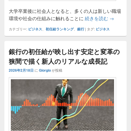
大学卒業後に社会人となると、多くの人は新しい職場
銀行就職
環境や社会の仕組みに触れることに
続きを読む
→
カテゴリー:
ビジネス
、
初任給ランキング
、
銀行
|
タグ:
ビジネス
銀行の初任給が映し出す安定と変革の
狭間で描く新人のリアルな成長記
2026年2月18日
に
Giorgio
が投稿