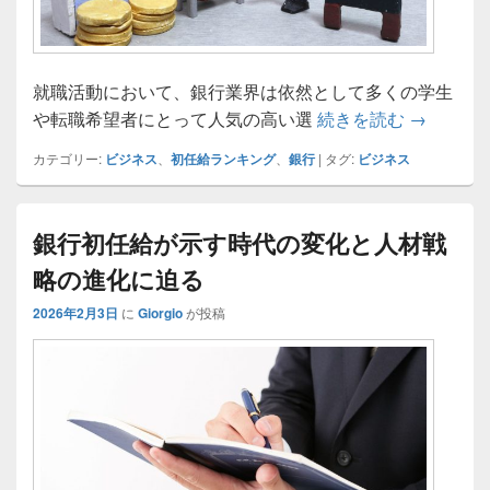
就職活動において、銀行業界は依然として多くの学生
銀行の初
や転職希望者にとって人気の高い選
続きを読む
→
カテゴリー:
ビジネス
、
初任給ランキング
、
銀行
|
タグ:
ビジネス
銀行初任給が示す時代の変化と人材戦
略の進化に迫る
2026年2月3日
に
Giorgio
が投稿